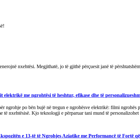
së!
enerojnë nxehtësi. Megjithatë, jo të gjithë përçuesit janë të përshtatsh
t elektrikë me ngrohtësi të heshtur, efikase dhe të personalizuesh
 ngrohje po bën bujë në tregun e ngrohësve elektrikë: filmi ngrohës pre
 të nxehtësisë. Kjo teknologji e përparuar tani mund të personalizohet g
kspozitën e 13-të të Ngrohjes Aziatike me Performancë të Fortë që