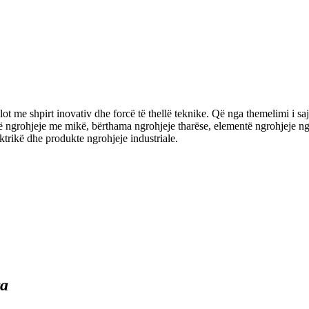
 me shpirt inovativ dhe forcë të thellë teknike. Që nga themelimi i saj,
ementë ngrohjeje me mikë, bërthama ngrohjeje tharëse, elementë ngrohjej
ktrikë dhe produkte ngrohjeje industriale.
ra