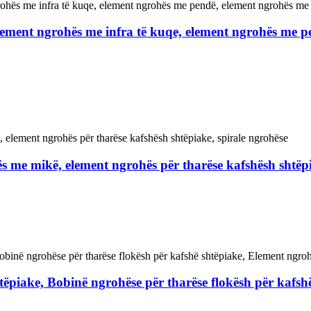
 element ngrohës me infra të kuqe, element ngrohës me 
s me mikë, element ngrohës për tharëse kafshësh shtëpi
tëpiake, Bobinë ngrohëse për tharëse flokësh për kafsh