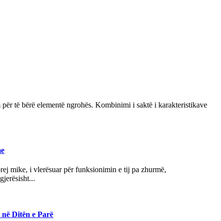
ëm për të bërë elementë ngrohës. Kombinimi i saktë i karakteristikave
me
j mike, i vlerësuar për funksionimin e tij pa zhurmë,
jerësisht...
 në Ditën e Parë