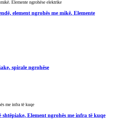
pendë, element ngrohës me mikë. Elemente
ake, spirale ngrohëse
ë shtëpiake, Element ngrohës me infra të kuqe