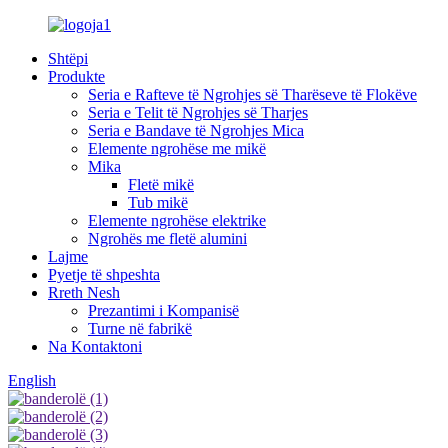
Shtëpi
Produkte
Seria e Rafteve të Ngrohjes së Tharëseve të Flokëve
Seria e Telit të Ngrohjes së Tharjes
Seria e Bandave të Ngrohjes Mica
Elemente ngrohëse me mikë
Mika
Fletë mikë
Tub mikë
Elemente ngrohëse elektrike
Ngrohës me fletë alumini
Lajme
Pyetje të shpeshta
Rreth Nesh
Prezantimi i Kompanisë
Turne në fabrikë
Na Kontaktoni
English