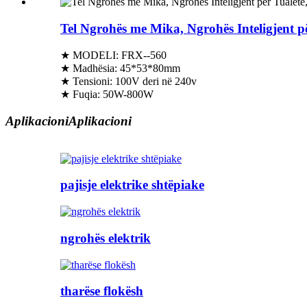
Tel Ngrohës me Mika, Ngrohës Inteligjent pë
★ MODELI: FRX--560
★ Madhësia: 45*53*80mm
★ Tensioni: 100V deri në 240v
★ Fuqia: 50W-800W
Aplikacioni
Aplikacioni
pajisje elektrike shtëpiake
ngrohës elektrik
tharëse flokësh