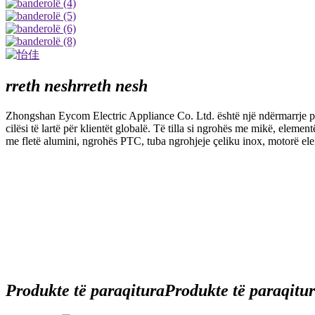
rreth nesh
rreth nesh
Zhongshan Eycom Electric Appliance Co. Ltd. është një ndërmarrje plot
cilësi të lartë për klientët globalë. Të tilla si ngrohës me mikë, el
me fletë alumini, ngrohës PTC, tuba ngrohjeje çeliku inox, motorë ele
Produkte të paraqitura
Produkte të paraqitu