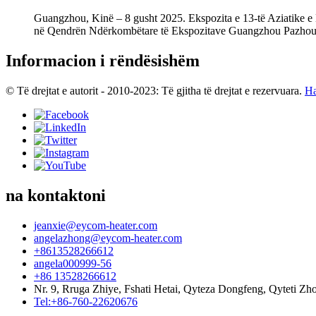
Guangzhou, Kinë – 8 gusht 2025. Ekspozita e 13-të Aziatike e 
në Qendrën Ndërkombëtare të Ekspozitave Guangzhou Pazhou, du
Informacion i rëndësishëm
© Të drejtat e autorit - 2010-2023: Të gjitha të drejtat e rezervuara.
Ha
na kontaktoni
jeanxie@eycom-heater.com
angelazhong@eycom-heater.com
+8613528266612
angela000999-56
+86 13528266612
Nr. 9, Rruga Zhiye, Fshati Hetai, Qyteza Dongfeng, Qyteti 
Tel:+86-760-22620676