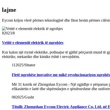
lajme
Eycom krijon vlerë përmes teknologjisë dhe fiton besim përmes cilësi
8
2023/8
Vetitë e elementit elektrik të ngrohjes
Kur kalon një rrymë elektrike, pothuajse të gjithë përçuesit mund të gj
elektrike, mekanike dhe kimike është i nevojshëm.
11
2025/Shtator
Fletë ngrohëse inovative me mikë revolucionarizon ngrohësi
Më 31 korrik në Zhongshan Eycom - Një zgjidhje e përparuar për
efikasitetin e lartë dhe shpërndarjen e qëndrueshme dhe uniforme
08
2025/Gusht
Titulli: Zhongshan Eycom Electric Appliance Co. Ltd. në E