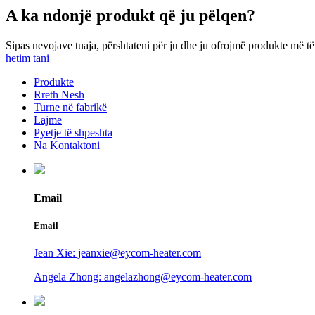
A ka ndonjë produkt që ju pëlqen?
Sipas nevojave tuaja, përshtateni për ju dhe ju ofrojmë produkte më t
hetim tani
Produkte
Rreth Nesh
Turne në fabrikë
Lajme
Pyetje të shpeshta
Na Kontaktoni
Email
Email
Jean Xie: jeanxie@eycom-heater.com
Angela Zhong: angelazhong@eycom-heater.com