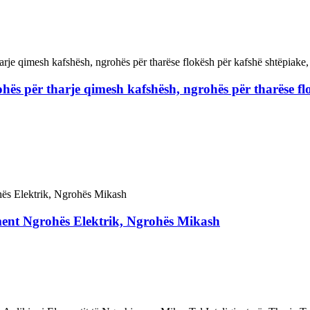
ës për tharje qimesh kafshësh, ngrohës për tharëse flo
ment Ngrohës Elektrik, Ngrohës Mikash