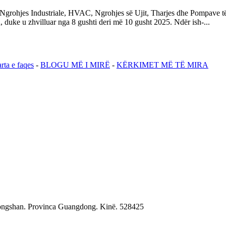
Ngrohjes Industriale, HVAC, Ngrohjes së Ujit, Tharjes dhe Pompave të 
ke u zhvilluar nga 8 gushti deri më 10 gusht 2025. Ndër ish-...
rta e faqes
-
BLOGU MË I MIRË
-
KËRKIMET MË TË MIRA
Zhongshan. Provinca Guangdong. Kinë. 528425